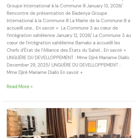
Groupe International à la Commune III January 13, 2026/
Rencontre de présentation de Badenya Groupe
International à la Commune III La Mairie de la Commune III a
accueilli une… En savoir + La Commune 3 au cœur de
l’intégration sahélienne January 12, 2026/ La Commune 3 au
cœur de l’intégration sahélienne Bamako a accueilli les
Chefs d’État de l’Alliance des États du Sahel… En savoir +
LINGUÈRE DU DEVELLOPPEMENT : Mme Djiré Mariame Diallo
December 29, 2025/ LINGUÈRE DU DEVELLOPPEMENT :
Mme Djiré Mariame Diallo En savoir +
Read More »
Rencontre
de
présentation
de