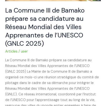
des
Villes
La Commune III de Bamako
Apprenantes
prépare sa candidature au
de
Réseau Mondial des Villes
l’UNESCO
(GNLC
Apprenantes de l’UNESCO
2025)
(GNLC 2025)
Articles
/
user
La Commune III de Bamako prépare sa candidature au
Réseau Mondial des Villes Apprenantes de l’UNESCO
(GNLC 2025) La Mairie de la Commune III de Bamako a
organisé ce mois-ci une réunion stratégique du comité de
pilotage dans le cadre de sa démarche pour intégrer le
Réseau Mondial des Villes Apprenantes de l’UNESCO
(GNLC). Ce réseau international, coordonné par l’Institut
de l’UNESCO pour l’apprentissage tout au long de la vie,
regroupe des villes du monde entier engagées à faire de