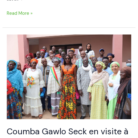
Read More »
Coumba
Gawlo
Seck
en
visite
à
la
Commune
III
pour
rendre
hommage
à
Coumba Gawlo Seck en visite à
Mme