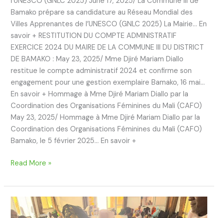
l’UNESCO (GNLC 2025) June 17, 2025/ La Commune III de
Bamako prépare sa candidature au Réseau Mondial des
Villes Apprenantes de l’UNESCO (GNLC 2025) La Mairie… En
savoir + RESTITUTION DU COMPTE ADMINISTRATIF
EXERCICE 2024 DU MAIRE DE LA COMMUNE III DU DISTRICT
DE BAMAKO : May 23, 2025/ Mme Djiré Mariam Diallo
restitue le compte administratif 2024 et confirme son
engagement pour une gestion exemplaire Bamako, 16 mai…
En savoir + Hommage à Mme Djiré Mariam Diallo par la
Coordination des Organisations Féminines du Mali (CAFO)
May 23, 2025/ Hommage à Mme Djiré Mariam Diallo par la
Coordination des Organisations Féminines du Mali (CAFO)
Bamako, le 5 février 2025… En savoir +
Read More »
Cérémonie
de