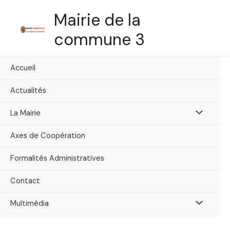
Skip
Mairie de la
to
content
commune 3
Accueil
Actualités
Menu
La Mairie
Toggle
Axes de Coopération
Formalités Administratives
Contact
Menu
Multimédia
Toggle