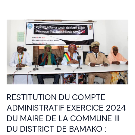
RESTITUTION
DU
COMPTE
ADMINISTRATIF
EXERCICE
2024
DU
MAIRE
DE
LA
RESTITUTION DU COMPTE
COMMUNE
III
ADMINISTRATIF EXERCICE 2024
DU
DU MAIRE DE LA COMMUNE III
DISTRICT
DE
DU DISTRICT DE BAMAKO :
BAMAKO