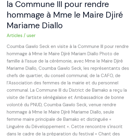
la Commune III pour rendre
le
Maire
hommage à Mme le Maire Djiré
Djiré
Mariame Diallo
Mariame
Diallo
Articles
/
user
Coumba Gawlo Seck en visite à la Commune III pour rendre
hommage à Mme le Maire Djiré Mariam Diallo Photo de
famille à l’issue de la cérémonie, avec Mme le Maire Djiré
Mariame Diallo, Coumba Gawlo Seck, les représentants des
chefs de quartier, du conseil communal, de la CAFO, de
l’Association des femmes de la mairie et du personnel
communal. La Commune III du District de Bamako a reçu la
visite de l’artiste sénégalaise et Ambassadrice de bonne
volonté du PNUD, Coumba Gawlo Seck, venue rendre
hommage à Mme le Maire Djiré Mariame Diallo, seule
femme maire principale de Bamako et distinguée «
Linguère du Développement ». Cette rencontre s’inscrit
dans le cadre de la préparation du festival « Chant des