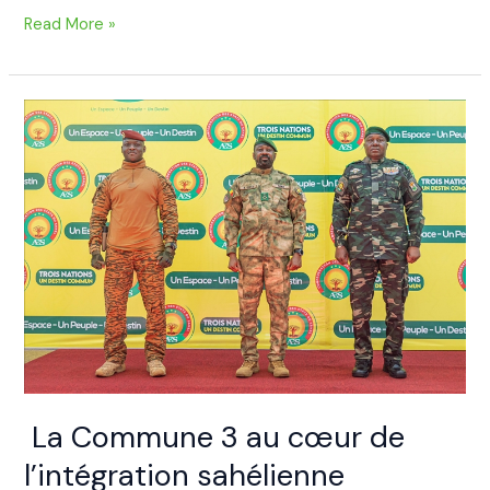
Read More »
La
Commune
3
au
cœur
de
l’intégration
sahélienne
La Commune 3 au cœur de
l’intégration sahélienne