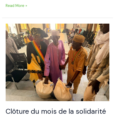
Read More »
Clôture
du
mois
de
la
solidarité
à
la
Commune
III
:
un
élan
de
Clôture du mois de la solidarité
partage