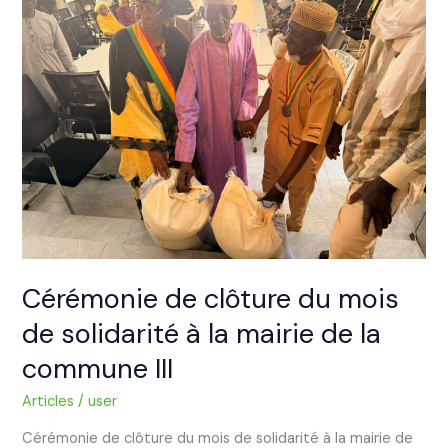
clôture
du
mois
de
solidarité
à
la
mairie
de
la
commune
III
Cérémonie de clôture du mois
de solidarité à la mairie de la
commune III
Articles
/
user
Cérémonie de clôture du mois de solidarité à la mairie de