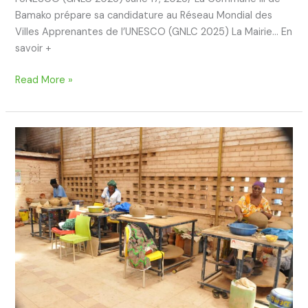
Bamako prépare sa candidature au Réseau Mondial des
Villes Apprenantes de l’UNESCO (GNLC 2025) La Mairie… En
savoir +
Read More »
La
Commune
III
de
Bamako
prépare
sa
candidature
au
Réseau
Mondial