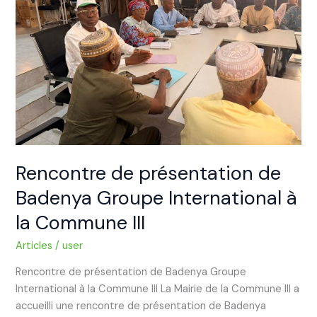
Badenya
Groupe
International
à
la
Commune
III
Rencontre de présentation de
Badenya Groupe International à
la Commune III
Articles
/
user
Rencontre de présentation de Badenya Groupe
International à la Commune III La Mairie de la Commune III a
accueilli une rencontre de présentation de Badenya