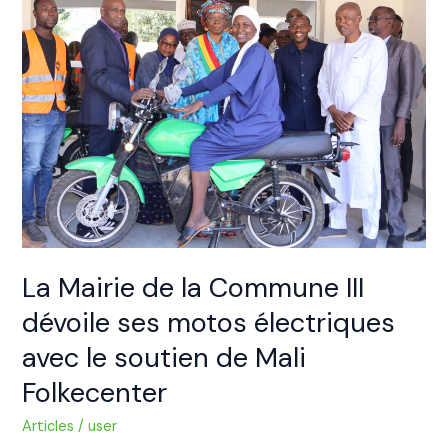
de
la
Commune
III
dévoile
ses
motos
électriques
avec
le
soutien
La Mairie de la Commune III
de
Mali
dévoile ses motos électriques
Folkecenter
avec le soutien de Mali
Folkecenter
Articles
/
user