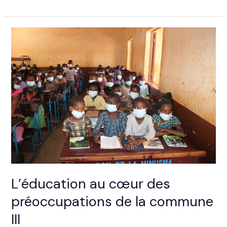
L’éducation
au
cœur
des
préoccupations
de
la
commune
III
L’éducation au cœur des
préoccupations de la commune
III