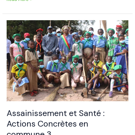
Assainissement
et
Santé
:
Actions
Concrètes
en
commune
3
Assainissement et Santé :
Actions Concrètes en
commune 3