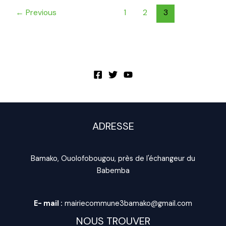
←
Previous
1
2
3
ADRESSE
Bamako, Ouolofobougou, près de l'échangeur du
Babemba
E- mail :
mairiecommune3bamako@gmail.com
NOUS TROUVER