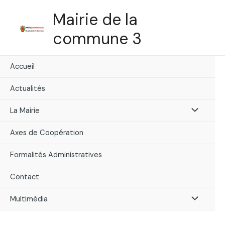
Skip
Mairie de la
to
content
commune 3
Accueil
Actualités
Menu
La Mairie
Toggle
Axes de Coopération
Formalités Administratives
Contact
Menu
Multimédia
Toggle