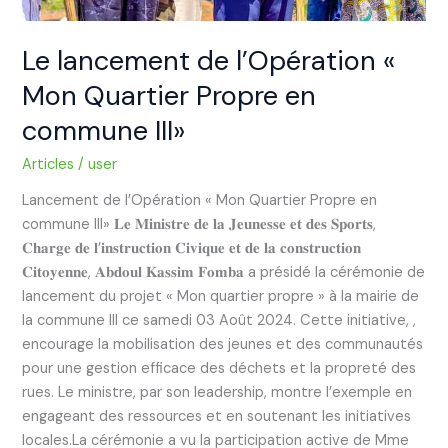
Le lancement de l’Opération «
Mon Quartier Propre en
commune III»
Articles
/
user
Lancement de l’Opération « Mon Quartier Propre en
commune III» 𝐋𝐞 𝐌𝐢𝐧𝐢𝐬𝐭𝐫𝐞 𝐝𝐞 𝐥𝐚 𝐉𝐞𝐮𝐧𝐞𝐬𝐬𝐞 𝐞𝐭 𝐝𝐞𝐬 𝐒𝐩𝐨𝐫𝐭𝐬,
𝐂𝐡𝐚𝐫𝐠𝐞 𝐝𝐞 𝐥’𝐢𝐧𝐬𝐭𝐫𝐮𝐜𝐭𝐢𝐨𝐧 𝐂𝐢𝐯𝐢𝐪𝐮𝐞 𝐞𝐭 𝐝𝐞 𝐥𝐚 𝐜𝐨𝐧𝐬𝐭𝐫𝐮𝐜𝐭𝐢𝐨𝐧
𝐂𝐢𝐭𝐨𝐲𝐞𝐧𝐧𝐞, 𝐀𝐛𝐝𝐨𝐮𝐥 𝐊𝐚𝐬𝐬𝐢𝐦 𝐅𝐨𝐦𝐛𝐚 a présidé la cérémonie de
lancement du projet « Mon quartier propre » à la mairie de
la commune III ce samedi 03 Août 2024. Cette initiative, ,
encourage la mobilisation des jeunes et des communautés
pour une gestion efficace des déchets et la propreté des
rues. Le ministre, par son leadership, montre l’exemple en
engageant des ressources et en soutenant les initiatives
locales.La cérémonie a vu la participation active de Mme