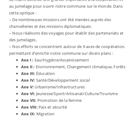
au jumelage pour ouvrir notre commune sur le monde. Dans
cette optique :
– De nombreuses missions ont été menées auprès des
chancelleries et des missions diplomatiques.
– Nous réalisons des voyages pour établir des partenariats et
des jumelages,
– Nos efforts se concentrent autour de 9 axes de coopération,
permettant d’enrichir notre commune sur divers plans :
Axe I :
Eau/Hygiène/Assainissement
Axe II :
Environnement, Changement climatique, Forêts
Axe III:
Éducation
Axe IV:
Santé/Développement social
Axe V:
Urbanisme/Infrastructures
Axe VI:
Jeunesse/Sport/Artisanat/Culture/Tourisme
Axe VII:
Promotion de la femme
Axe VIII:
Paix et sécurité
Axe IX:
Migration