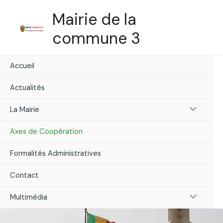
Skip
Mairie de la
to
content
commune 3
Accueil
Actualités
Menu
La Mairie
Toggle
Axes de Coopération
Formalités Administratives
Contact
Menu
Multimédia
Toggle