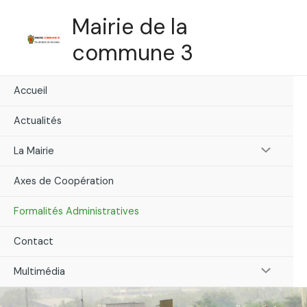
Skip
Mairie de la
to
content
commune 3
Accueil
Actualités
Menu
La Mairie
Toggle
Axes de Coopération
Formalités Administratives
Contact
Menu
Multimédia
Toggle