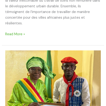
la valeur inestimable du travail de soins non rémunéré dans
le développement urbain durable. Ensemble, ils
témoignent de l’importance de travailler de manière
concertée pour des villes africaines plus justes et
résilientes.
Read More »
Madame
le
Maire
de
la
Commune
III
accueille
les
jeunes