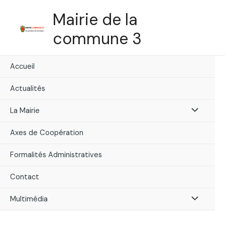
Skip
Mairie de la
to
content
commune 3
Accueil
Actualités
Menu
La Mairie
Toggle
Axes de Coopération
Formalités Administratives
Contact
Menu
Multimédia
Toggle