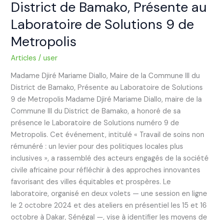
District de Bamako, Présente au
Bamako,
Présente
Laboratoire de Solutions 9 de
au
Metropolis
Laboratoire
de
Articles
/
user
Solutions
Madame Djiré Mariame Diallo, Maire de la Commune III du
9
District de Bamako, Présente au Laboratoire de Solutions
de
9 de Metropolis Madame Djiré Mariame Diallo, maire de la
Metropolis
Commune III du District de Bamako, a honoré de sa
présence le Laboratoire de Solutions numéro 9 de
Metropolis. Cet événement, intitulé « Travail de soins non
rémunéré : un levier pour des politiques locales plus
inclusives », a rassemblé des acteurs engagés de la société
civile africaine pour réfléchir à des approches innovantes
favorisant des villes équitables et prospères. Le
laboratoire, organisé en deux volets — une session en ligne
le 2 octobre 2024 et des ateliers en présentiel les 15 et 16
octobre à Dakar, Sénégal —, vise à identifier les moyens de