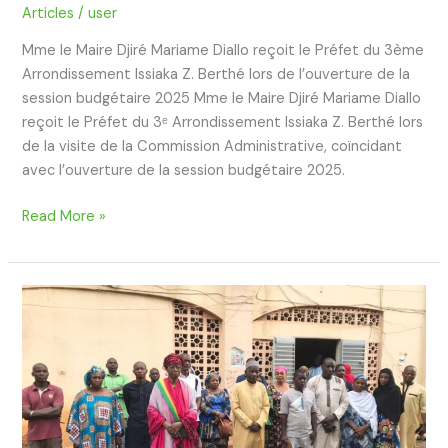
budgétaire
Articles
/
user
2025
Mme le Maire Djiré Mariame Diallo reçoit le Préfet du 3ème
Arrondissement Issiaka Z. Berthé lors de l’ouverture de la
session budgétaire 2025 Mme le Maire Djiré Mariame Diallo
reçoit le Préfet du 3ᵉ Arrondissement Issiaka Z. Berthé lors
de la visite de la Commission Administrative, coïncidant
avec l’ouverture de la session budgétaire 2025.
Read More »
Mme
Djiré
Mariame
Diallo
préside
la
montée