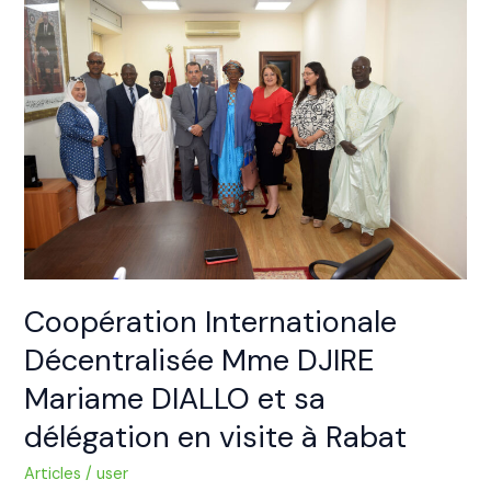
Internationale
Décentralisée
Mme
DJIRE
Mariame
DIALLO
et
sa
délégation
en
visite
à
Coopération Internationale
Rabat
Décentralisée Mme DJIRE
Mariame DIALLO et sa
délégation en visite à Rabat
Articles
/
user