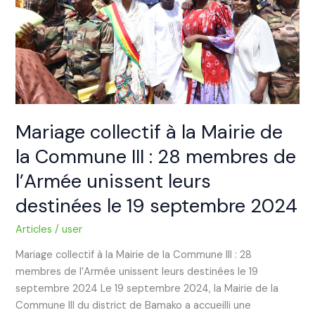
de
la
Commune
III
:
28
membres
de
Mariage collectif à la Mairie de
l’Armée
la Commune III : 28 membres de
unissent
l’Armée unissent leurs
leurs
destinées
destinées le 19 septembre 2024
le
19
Articles
/
user
septembre
Mariage collectif à la Mairie de la Commune III : 28
2024
membres de l’Armée unissent leurs destinées le 19
septembre 2024 Le 19 septembre 2024, la Mairie de la
Commune III du district de Bamako a accueilli une