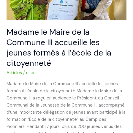
formés
à
l’école
de
Madame le Maire de la
la
Commune III accueille les
citoyenneté
jeunes formés à l’école de la
citoyenneté
Articles
/
user
Madame le Maire de la Commune III accueille les jeunes
formés à l’école de la citoyenneté Madame le Maire de la
Commune III a reçu en audience le Président du Conseil
Communal de la Jeunesse de la Commune III, accompagné
d’une importante délégation de jeunes ayant participé à la
formation “École de la citoyenneté” au Camp des
Pionniers. Pendant 17 jours, plus de 200 jeunes venus des