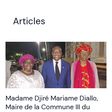
Articles
Madame
Djiré
Mariame
Diallo,
Maire
de
la
Commune
III
Madame Djiré Mariame Diallo,
du
District
Maire de la Commune III du
de