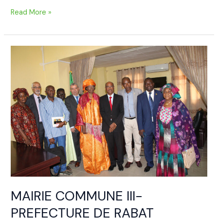
Read More »
MAIRIE
COMMUNE
III-
PREFECTURE
DE
RABAT
L’exemplarité
d’une
coopération
Sud-
Sud
MAIRIE COMMUNE III-
PREFECTURE DE RABAT