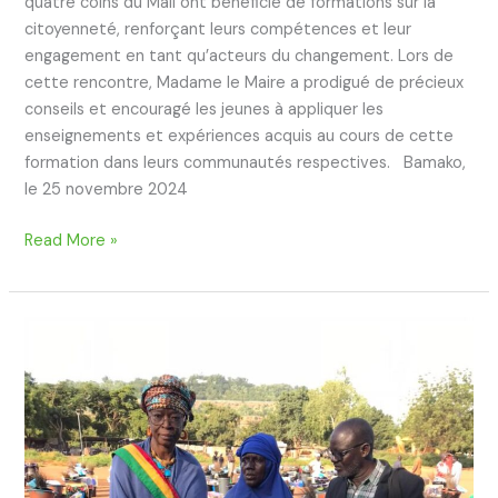
quatre coins du Mali ont bénéficié de formations sur la
citoyenneté, renforçant leurs compétences et leur
engagement en tant qu’acteurs du changement. Lors de
cette rencontre, Madame le Maire a prodigué de précieux
conseils et encouragé les jeunes à appliquer les
enseignements et expériences acquis au cours de cette
formation dans leurs communautés respectives. Bamako,
le 25 novembre 2024
Read More »
Inondations
au
Mali
:
La
Commune
III