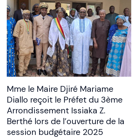
Maire
Djiré
Mariame
Diallo
reçoit
le
Préfet
du
3ème
Arrondissement
Issiaka
Z.
Mme le Maire Djiré Mariame
Berthé
Diallo reçoit le Préfet du 3ème
lors
de
Arrondissement Issiaka Z.
l’ouverture
Berthé lors de l’ouverture de la
de
la
session budgétaire 2025
session