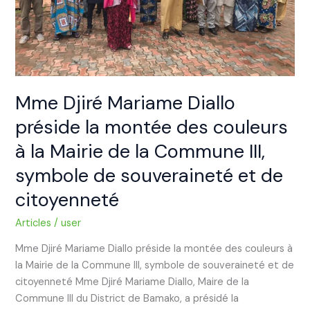
des
couleurs
à
la
Mairie
de
Mme Djiré Mariame Diallo
la
préside la montée des couleurs
Commune
III,
à la Mairie de la Commune III,
symbole
symbole de souveraineté et de
de
souveraineté
citoyenneté
et
Articles
/
user
de
citoyenneté
Mme Djiré Mariame Diallo préside la montée des couleurs à
la Mairie de la Commune III, symbole de souveraineté et de
citoyenneté Mme Djiré Mariame Diallo, Maire de la
Commune III du District de Bamako, a présidé la