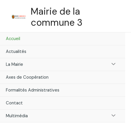
Skip
Mairie de la
to
content
commune 3
Accueil
Actualités
Menu
La Mairie
Toggle
Axes de Coopération
Formalités Administratives
Contact
Menu
Multimédia
Toggle