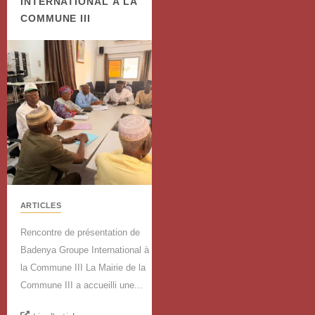
INTERNATIONAL À LA
COMMUNE III
ARTICLES
Rencontre de présentation de
Badenya Groupe International à
la Commune III La Mairie de la
Commune III a accueilli une...