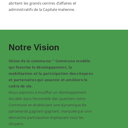
abritent les grands centres d’affaires et
administratifs de la Capitale malienne.
Notre Vision
Vision de la commune: ” Commune modèle
qui favorise le développement, la
mobilisation et la participation des citoyens
et partenaires qui assainie et améliore le
cadre de vie.
Nous aspirons à insuffler un développement
durable dans l’ensemble des quartiers notre
Commune en établissant une dynamique de
partenariat gagnant-gagnant, marquée par une
démarche participative impliquant tous les
citoyens.