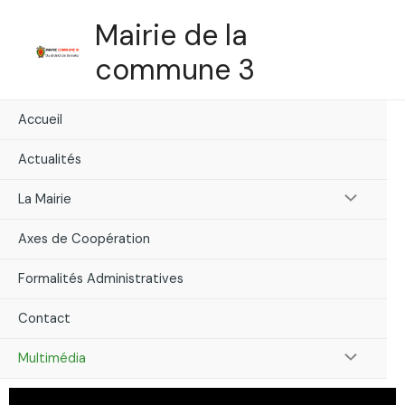
Skip
Mairie de la
to
content
commune 3
Accueil
Actualités
Menu
La Mairie
Toggle
Axes de Coopération
Formalités Administratives
Contact
Menu
Multimédia
Toggle