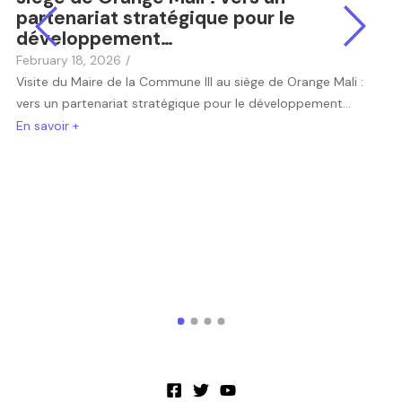
partenariat stratégique pour le
développement…
a
February 18, 2026
/
Visite du Maire de la Commune III au siège de Orange Mali :
vers un partenariat stratégique pour le développement...
En savoir +
l
J
P
M
E