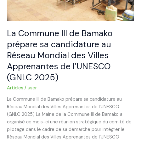
au
Réseau
Mondial
des
Villes
La Commune III de Bamako
Apprenantes
prépare sa candidature au
de
Réseau Mondial des Villes
l’UNESCO
(GNLC
Apprenantes de l’UNESCO
2025)
(GNLC 2025)
Articles
/
user
La Commune III de Bamako prépare sa candidature au
Réseau Mondial des Villes Apprenantes de l’UNESCO
(GNLC 2025) La Mairie de la Commune III de Bamako a
organisé ce mois-ci une réunion stratégique du comité de
pilotage dans le cadre de sa démarche pour intégrer le
Réseau Mondial des Villes Apprenantes de l’UNESCO