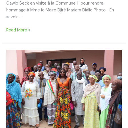
Gawlo Seck en visite à la Commune III pour rendre
hommage à Mme le Maire Djiré Mariam Diallo Photo… En
savoir +
Read More »
Coumba
Gawlo
Seck
en
visite
à
la
Commune
III
pour
rendre