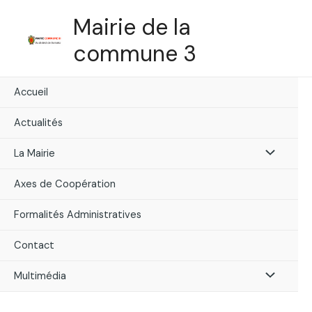
Skip
Mairie de la
to
content
commune 3
Accueil
Actualités
Menu
La Mairie
Toggle
Axes de Coopération
Formalités Administratives
Contact
Menu
Multimédia
Toggle