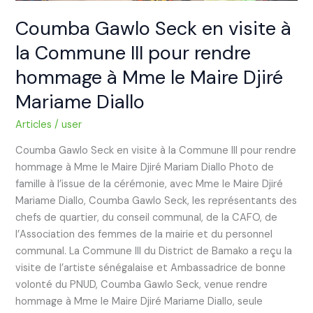
hommage
à
Coumba Gawlo Seck en visite à
Mme
la Commune III pour rendre
le
Maire
hommage à Mme le Maire Djiré
Djiré
Mariame Diallo
Mariame
Diallo
Articles
/
user
Coumba Gawlo Seck en visite à la Commune III pour rendre
hommage à Mme le Maire Djiré Mariam Diallo Photo de
famille à l’issue de la cérémonie, avec Mme le Maire Djiré
Mariame Diallo, Coumba Gawlo Seck, les représentants des
chefs de quartier, du conseil communal, de la CAFO, de
l’Association des femmes de la mairie et du personnel
communal. La Commune III du District de Bamako a reçu la
visite de l’artiste sénégalaise et Ambassadrice de bonne
volonté du PNUD, Coumba Gawlo Seck, venue rendre
hommage à Mme le Maire Djiré Mariame Diallo, seule