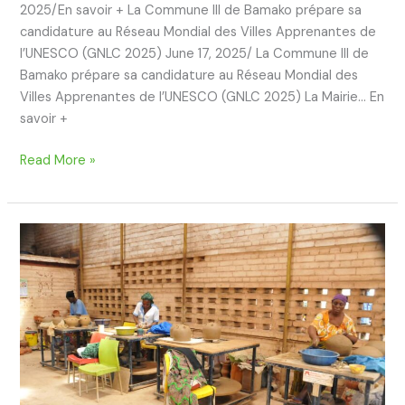
2025/En savoir + La Commune III de Bamako prépare sa
candidature au Réseau Mondial des Villes Apprenantes de
l’UNESCO (GNLC 2025) June 17, 2025/ La Commune III de
Bamako prépare sa candidature au Réseau Mondial des
Villes Apprenantes de l’UNESCO (GNLC 2025) La Mairie… En
savoir +
Read More »
La
Commune
III
de
Bamako
prépare
sa
candidature