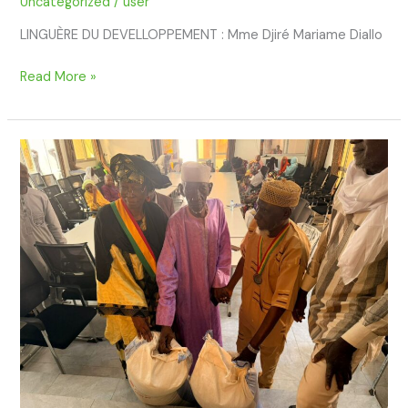
Uncategorized
/
user
LINGUÈRE DU DEVELLOPPEMENT : Mme Djiré Mariame Diallo
Read More »
Clôture
du
mois
de
la
solidarité
à
la
Commune
III
:
un