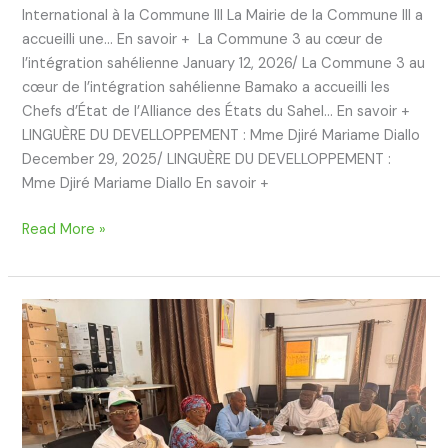
International à la Commune III La Mairie de la Commune III a
accueilli une… En savoir + La Commune 3 au cœur de
l’intégration sahélienne January 12, 2026/ La Commune 3 au
cœur de l’intégration sahélienne Bamako a accueilli les
Chefs d’État de l’Alliance des États du Sahel… En savoir +
LINGUÈRE DU DEVELLOPPEMENT : Mme Djiré Mariame Diallo
December 29, 2025/ LINGUÈRE DU DEVELLOPPEMENT :
Mme Djiré Mariame Diallo En savoir +
Read More »
Rencontre
de
présentation
de
Badenya
Groupe