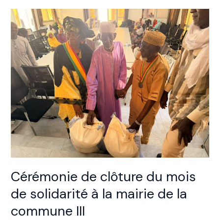
Cérémonie
de
clôture
du
mois
de
solidarité
à
la
mairie
de
la
commune
III
Cérémonie de clôture du mois
de solidarité à la mairie de la
commune III