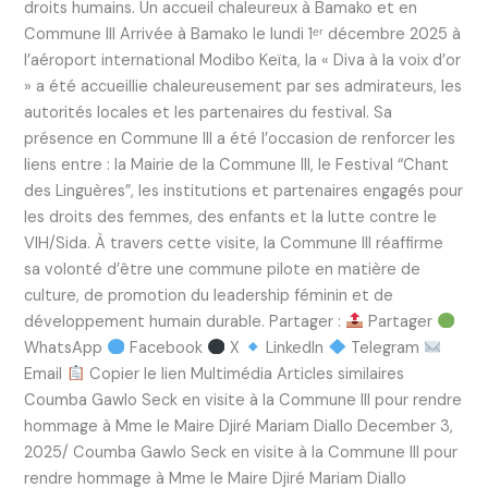
droits humains. Un accueil chaleureux à Bamako et en
Commune III Arrivée à Bamako le lundi 1ᵉʳ décembre 2025 à
l’aéroport international Modibo Keïta, la « Diva à la voix d’or
» a été accueillie chaleureusement par ses admirateurs, les
autorités locales et les partenaires du festival. Sa
présence en Commune III a été l’occasion de renforcer les
liens entre : la Mairie de la Commune III, le Festival “Chant
des Linguères”, les institutions et partenaires engagés pour
les droits des femmes, des enfants et la lutte contre le
VIH/Sida. À travers cette visite, la Commune III réaffirme
sa volonté d’être une commune pilote en matière de
culture, de promotion du leadership féminin et de
développement humain durable. Partager :
Partager
WhatsApp
Facebook
X
LinkedIn
Telegram
Email
Copier le lien Multimédia Articles similaires
Coumba Gawlo Seck en visite à la Commune III pour rendre
hommage à Mme le Maire Djiré Mariam Diallo December 3,
2025/ Coumba Gawlo Seck en visite à la Commune III pour
rendre hommage à Mme le Maire Djiré Mariam Diallo