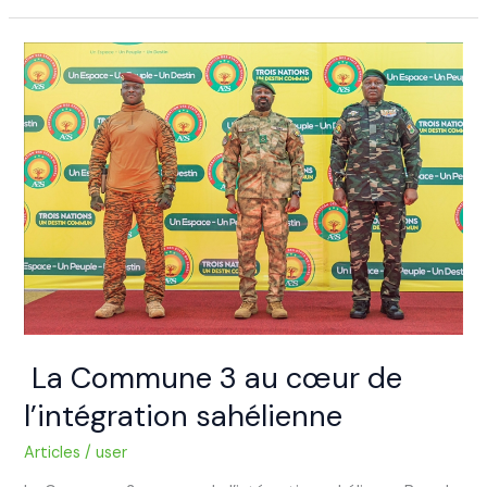
La
Commune
3
au
cœur
de
l’intégration
sahélienne
La Commune 3 au cœur de
l’intégration sahélienne
Articles
/
user