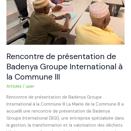
International
à
la
Commune
III
Rencontre de présentation de
Badenya Groupe International à
la Commune III
Articles
/
user
Rencontre de présentation de Badenya Groupe
International à la Commune III La Mairie de la Commune III a
accueilli une rencontre de présentation de Badenya
Groupe International (BGI), une entreprise spécialisée dans
la gestion, la transformation et la valorisation des déchets.