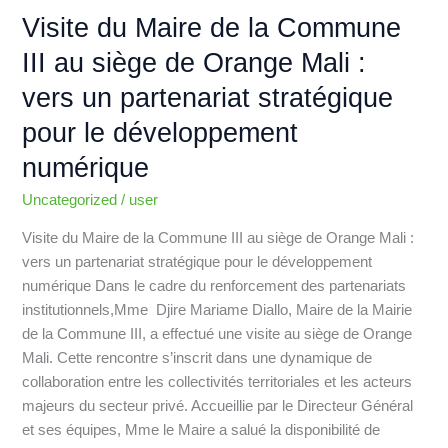
:
Visite du Maire de la Commune
vers
III au siège de Orange Mali :
un
vers un partenariat stratégique
partenariat
stratégique
pour le développement
pour
numérique
le
développement
Uncategorized
/
user
numérique
Visite du Maire de la Commune III au siège de Orange Mali :
vers un partenariat stratégique pour le développement
numérique Dans le cadre du renforcement des partenariats
institutionnels,Mme Djire Mariame Diallo, Maire de la Mairie
de la Commune III, a effectué une visite au siège de Orange
Mali. Cette rencontre s’inscrit dans une dynamique de
collaboration entre les collectivités territoriales et les acteurs
majeurs du secteur privé. Accueillie par le Directeur Général
et ses équipes, Mme le Maire a salué la disponibilité de