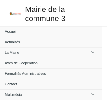
Skip
Mairie de la
to
content
commune 3
Accueil
Actualités
Menu
La Mairie
Toggle
Axes de Coopération
Formalités Administratives
Contact
Menu
Multimédia
Toggle