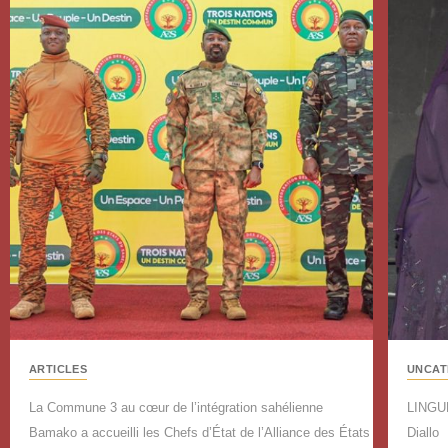
ARTICLES
UNCAT
La Commune 3 au cœur de l’intégration sahélienne
LINGU
Bamako a accueilli les Chefs d’État de l’Alliance des États
Diallo