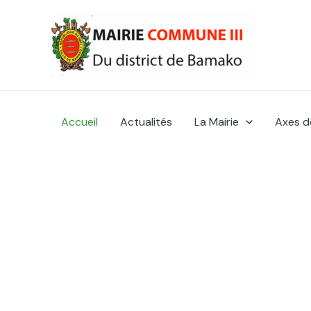
Skip
to
content
Accueil
Actualités
La Mairie
Axes d
Une commune verte, assa