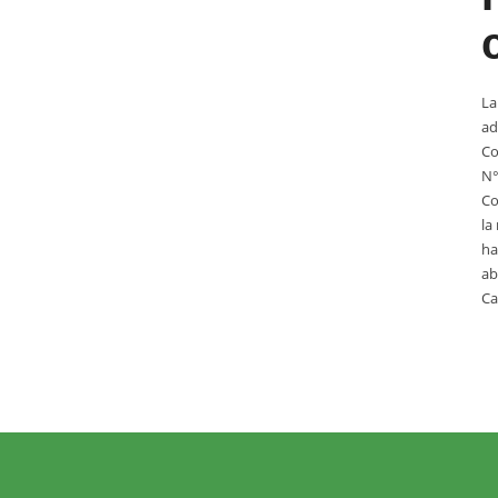
La
ad
Co
N°
Co
la
ha
ab
Ca