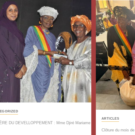
EGORIZED
ARTICLES
ÈRE DU DEVELLOPPEMENT : Mme Djiré Mariame
Clôture du mois de 