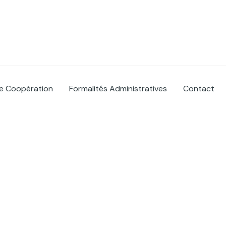
e Coopération
Formalités Administratives
Contact
inie ou il fait bon vivr