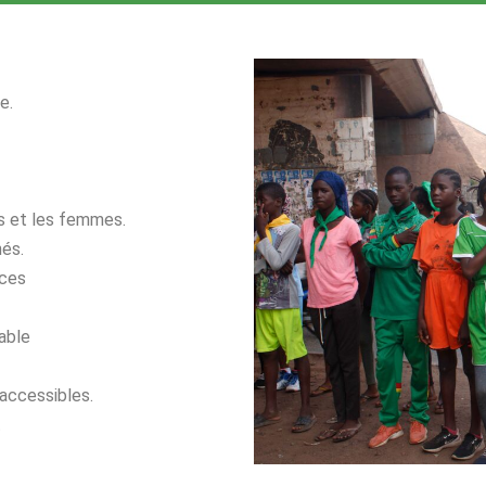
e.
es et les femmes.
és.
ices
able
 accessibles.
t