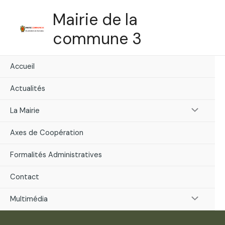
Skip
Mairie de la
to
content
commune 3
Accueil
Actualités
Menu
La Mairie
Toggle
Axes de Coopération
Formalités Administratives
Contact
Menu
Multimédia
Toggle