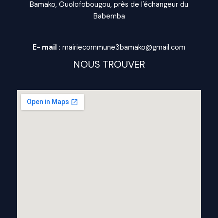
Bamako, Ouolofobougou, près de l'échangeur du
Babemba
E- mail :
mairiecommune3bamako@gmail.com
NOUS TROUVER