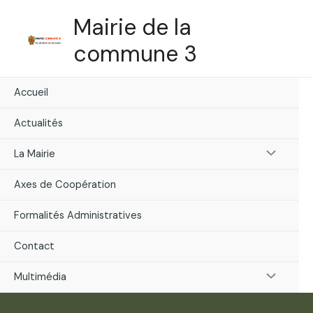
Skip
Mairie de la
to
content
commune 3
Accueil
Actualités
Menu
La Mairie
Toggle
Axes de Coopération
Formalités Administratives
Contact
Menu
Multimédia
Toggle