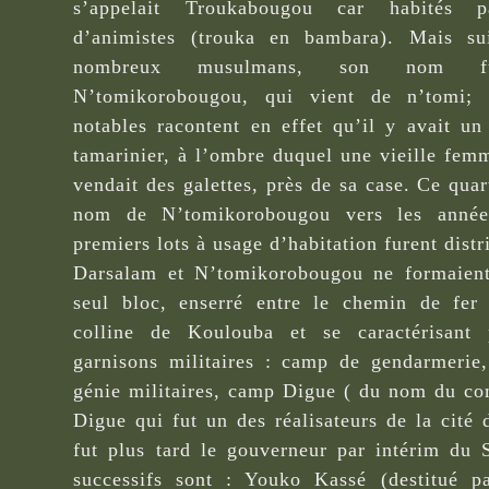
s’appelait Troukabougou car habités 
d’animistes (trouka en bambara). Mais sui
nombreux musulmans, son nom f
N’tomikorobougou, qui vient de n’tomi; l
notables racontent en effet qu’il y avait u
tamarinier, à l’ombre duquel une vieille f
vendait des galettes, près de sa case. Ce quart
nom de N’tomikorobougou vers les année
premiers lots à usage d’habitation furent dist
Darsalam et N’tomikorobougou ne formaient
seul bloc, enserré entre le chemin de fer
colline de Koulouba et se caractérisant
garnisons militaires : camp de gendarmerie
génie militaires, camp Digue ( du nom du c
Digue qui fut un des réalisateurs de la cité
fut plus tard le gouverneur par intérim du 
successifs sont : Youko Kassé (destitué p