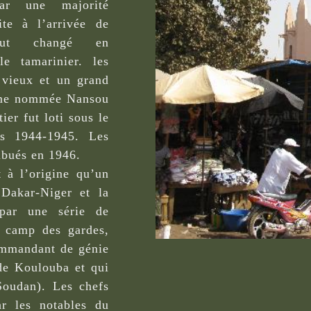
par une majorité
te à l’arrivée de
ut changé en
e tamarinier. les
n vieux et un grand
emme nommée Nansou
ier fut loti sous le
s 1944-1945. Les
ribués en 1946.
 à l’origine qu’un
 Dakar-Niger et la
 par une série de
, camp des gardes,
ommandant de génie
 de Koulouba et qui
Soudan). Les chefs
ar les notables du