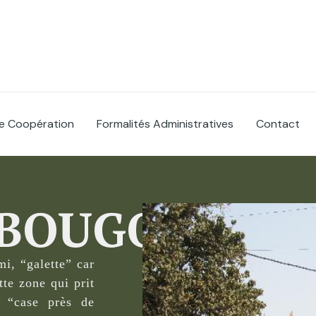
e Coopération
Formalités Administratives
Contact
BOUGOU
i, “galette” car
tte zone qui prit
 “case près de