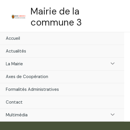
Skip
Mairie de la
to
content
commune 3
Accueil
Actualités
Menu
La Mairie
Toggle
Axes de Coopération
Formalités Administratives
Contact
Menu
Multimédia
Toggle